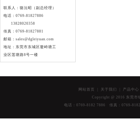
联系人：骆沅昭（副总经理）
电话：0769-81827886
13828020358
传真：0769-81827881
邮箱：sales@dgleiyuan.com
地址：东莞市东城区鳌峙塘工
业区莲塘路8号一楼
网站首页
|
关于我们
|
产品中
Copyright @ 2016 东莞
油
电话：0769-8182 7886 传真：076
烟
净
化
器
深