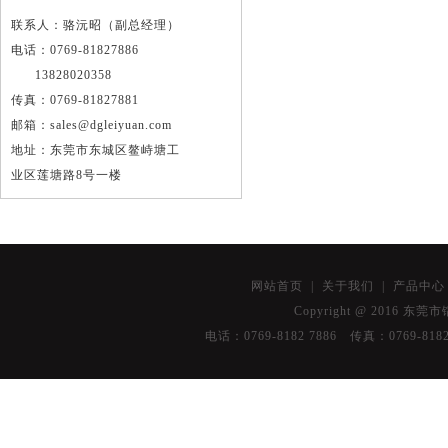
联系人：骆沅昭（副总经理）
电话：0769-81827886
13828020358
传真：0769-81827881
邮箱：sales@dgleiyuan.com
地址：东莞市东城区鳌峙塘工
业区莲塘路8号一楼
网站首页
|
关于我们
|
产品中
Copyright @ 2016 东莞
油
电话：0769-8182 7886 传真：076
烟
净
化
器
深