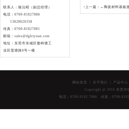
↑上一篇：
←陶瓷材料基板
联系人：骆沅昭（副总经理）
电话：0769-81827886
13828020358
传真：0769-81827881
邮箱：sales@dgleiyuan.com
地址：东莞市东城区鳌峙塘工
业区莲塘路8号一楼
网站首页
|
关于我们
|
产品中
Copyright @ 2016 东莞
油
电话：0769-8182 7886 传真：076
烟
净
化
器
深